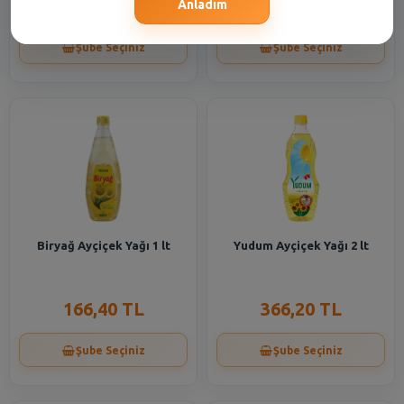
599,30 TL
332,90 TL
Anladım
Şube Seçiniz
Şube Seçiniz
Biryağ Ayçiçek Yağı 1 lt
Yudum Ayçiçek Yağı 2 lt
166,40 TL
366,20 TL
Şube Seçiniz
Şube Seçiniz