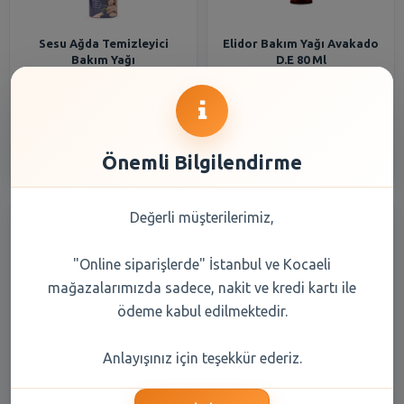
Sesu Ağda Temizleyici
Elidor Bakım Yağı Avakado
Bakım Yağı
D.E 80 Ml
133,05 TL
219,70 TL
Şube Seçiniz
Şube Seçiniz
Önemli Bilgilendirme
Değerli müşterilerimiz,
"Online siparişlerde" İstanbul ve Kocaeli
mağazalarımızda sadece, nakit ve kredi kartı ile
ödeme kabul edilmektedir.
Biryağ Ayçiçek Yağı Teneke 5
Biryağ Ayçiçek Yağı 2 lt
Anlayışınız için teşekkür ederiz.
lt