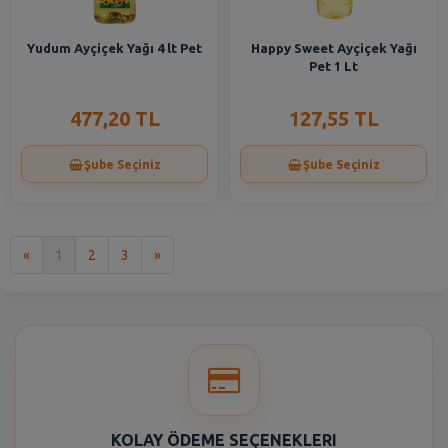
Yudum Ayçiçek Yağı 4 lt Pet
Happy Sweet Ayçiçek Yağı
Pet 1 Lt
477,20 TL
127,55 TL
Şube Seçiniz
Şube Seçiniz
İlk
Son
«
1
2
3
»
KOLAY ÖDEME SEÇENEKLERI