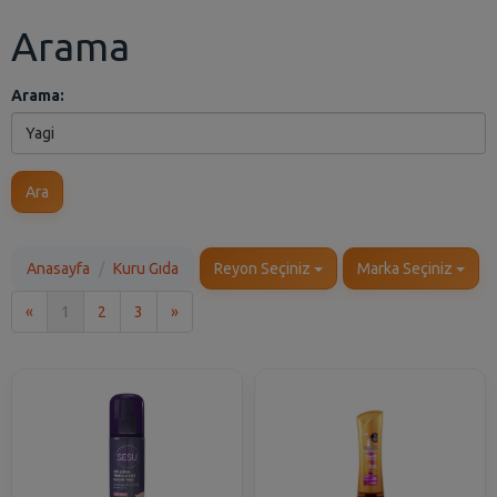
Arama
Arama:
Ara
Anasayfa
Kuru Gıda
Reyon Seçiniz
Marka Seçiniz
İlk
Son
«
1
2
3
»