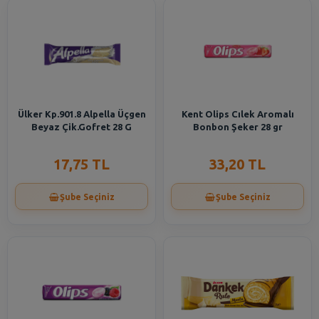
Ülker Kp.901.8 Alpella Üçgen
Kent Olips Cılek Aromalı
Beyaz Çik.Gofret 28 G
Bonbon Şeker 28 gr
17,75 TL
33,20 TL
Şube Seçiniz
Şube Seçiniz