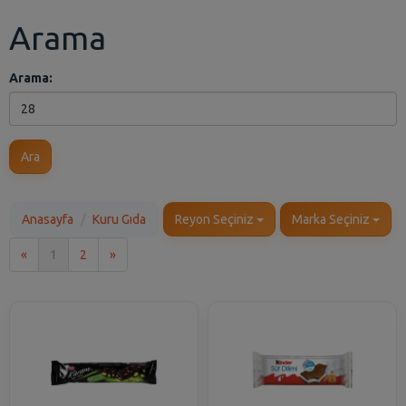
Arama
Arama:
Ara
Anasayfa
Kuru Gıda
Reyon Seçiniz
Marka Seçiniz
İlk
Son
«
1
2
»