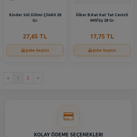
Kinder Süt Dilimi Çilekli 28
Ülker B.Kat Kat Tat Cevizli
Gr.
Milföy 28 Gr
27,65 TL
17,75 TL
Şube Seçiniz
Şube Seçiniz
İlk
Son
«
1
2
»
KOLAY ÖDEME SEÇENEKLERI