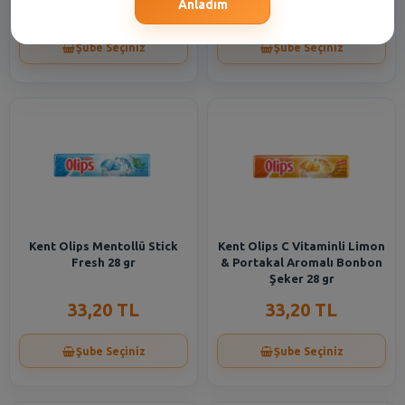
83,15 TL
221,90 TL
Anladım
Şube Seçiniz
Şube Seçiniz
Kent Olips Mentollü Stick
Kent Olips C Vitaminli Limon
Fresh 28 gr
& Portakal Aromalı Bonbon
Şeker 28 gr
33,20 TL
33,20 TL
Şube Seçiniz
Şube Seçiniz