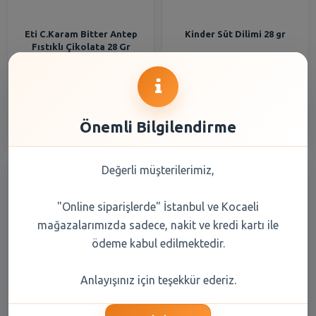
Eti C.Karam Bitter Antep
Kinder Süt Dilimi 28 gr
Fıstıklı Çikolata 28 Gr
61,05 TL
20,95 TL
Şube Seçiniz
Şube Seçiniz
Önemli Bilgilendirme
Değerli müşterilerimiz,
"Online siparişlerde" İstanbul ve Kocaeli
mağazalarımızda sadece, nakit ve kredi kartı ile
ödeme kabul edilmektedir.
Lipton Bitki Rooibos Çay 28
Orkid Ultra Extra Dörtlü
Anlayışınız için teşekkür ederiz.
Gr
Uzun Ped 28 Li 2 Beden