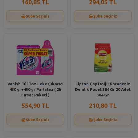
160,85 TL
294,05 TL
Şube Seçiniz
Şube Seçiniz
Vanish Tül Toz Leke Çıkarıcı
Lipton Çay Doğu Karadeniz
450 gr+450 gr Parlatıcı ( 2li
Demlik Poset 384 Gr 20 Adet
Fırsat Paketi )
384 Gr
554,90 TL
210,80 TL
Şube Seçiniz
Şube Seçiniz