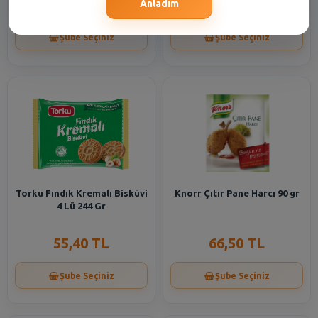
74,30 TL
55,40 TL
Anladım
Şube Seçiniz
Şube Seçiniz
Torku Fındık Kremalı Bisküvi
Knorr Çıtır Pane Harcı 90 gr
4 Lü 244 Gr
55,40 TL
66,50 TL
Şube Seçiniz
Şube Seçiniz