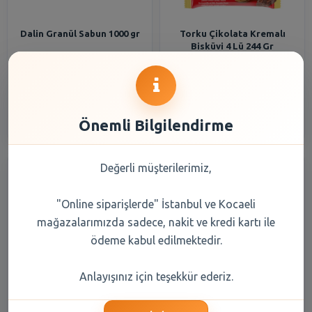
Dalin Granül Sabun 1000 gr
Torku Çikolata Kremalı
Bisküvi 4 Lü 244 Gr
443,90 TL
55,40 TL
Şube Seçiniz
Şube Seçiniz
Önemli Bilgilendirme
Değerli müşterilerimiz,
"Online siparişlerde" İstanbul ve Kocaeli
mağazalarımızda sadece, nakit ve kredi kartı ile
ödeme kabul edilmektedir.
Maret Pratik Sosis Hindi 140
Torku Muz Kremalı Bisküvi 4
Anlayışınız için teşekkür ederiz.
Gr
Lü 244 Gr