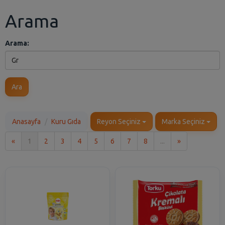
Arama
Arama:
Ara
Anasayfa
Kuru Gıda
Reyon Seçiniz
Marka Seçiniz
İlk
Son
«
1
2
3
4
5
6
7
8
...
»