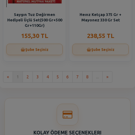
Saygın Tuz Değirmen
Heınz Ketçap 375 Gr +
Hediyeli Üçlü Set(500 Gr+500
Mayonez 330 Gr Set
Gr+110Gr)
155,30 TL
238,55 TL
Şube Seçiniz
Şube Seçiniz
İlk
Son
«
1
2
3
4
5
6
7
8
...
»
KOLAY ÖDEME SEÇENEKLERI