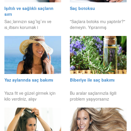
Işıltılı ve sağlıklı saçların
Saç botoksu
sırrı
Sac¸larınızın sagˆlıgˆını ve
"Saçlara botoks mu yaptırılır?"
ıs¸ıltısını korumak i
demeyin. Yıpranmış
Yaz aylarında saç bakımı
Biberiye ile saç bakımı
Yaza fit ve güzel girmek için
Bu aralar saçlarınızla ilgili
kilo verdiniz, alışv
problem yaşıyorsanız