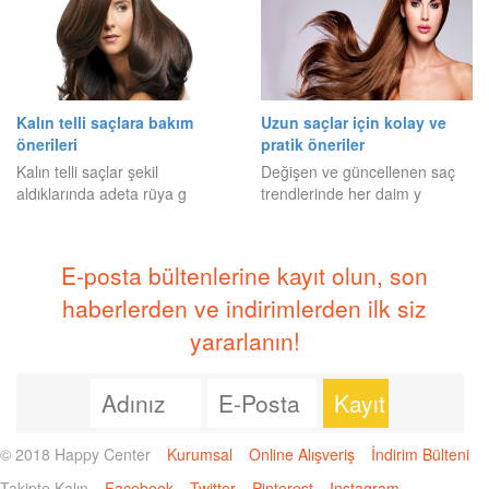
Kalın telli saçlara bakım
Uzun saçlar için kolay ve
önerileri
pratik öneriler
Kalın telli saçlar şekil
Değişen ve güncellenen saç
aldıklarında adeta rüya g
trendlerinde her daim y
E-posta bültenlerine kayıt olun, son
haberlerden ve indirimlerden ilk siz
yararlanın!
© 2018 Happy Center
Kurumsal
Online Alışveriş
İndirim Bülteni
Takipte Kalın
Facebook
Twitter
Pinterest
Instagram