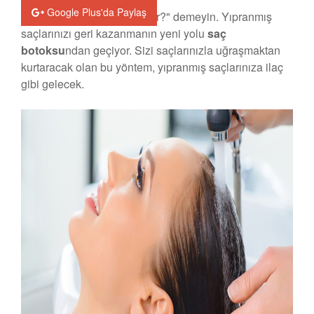
Google Plus'da Paylaş
"Saçlara botoks mu yaptırılır?" demeyin. Yıpranmış
saçlarınızı geri kazanmanın yeni yolu
saç
botoksu
ndan geçiyor. Sizi saçlarınızla uğraşmaktan
kurtaracak olan bu yöntem, yıpranmış saçlarınıza ilaç
gibi gelecek.