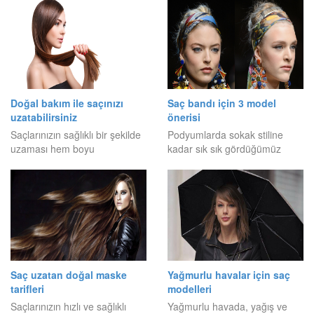
Doğal bakım ile saçınızı
Saç bandı için 3 model
uzatabilirsiniz
önerisi
Saçlarınızın sağlıklı bir şekilde
Podyumlarda sokak stiline
uzaması hem boyu
kadar sık sık gördüğümüz
Saç uzatan doğal maske
Yağmurlu havalar için saç
tarifleri
modelleri
Saçlarınızın hızlı ve sağlıklı
Yağmurlu havada, yağış ve