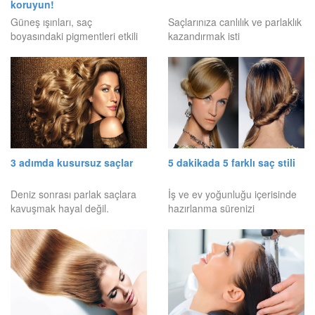
koruyun!
Güneş ışınları, saç
Saçlarınıza canlılık ve parlaklık
boyasındaki pigmentleri etkili
kazandırmak isti
3 adımda kusursuz saçlar
5 dakikada 5 farklı saç stili
Deniz sonrası parlak saçlara
İş ve ev yoğunluğu içerisinde
kavuşmak hayal değil.
hazırlanma sürenizi