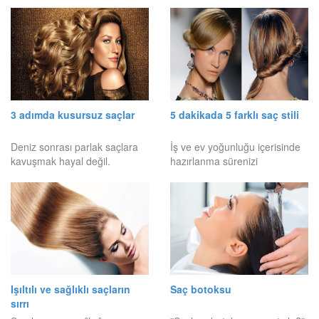
3 adımda kusursuz saçlar
5 dakikada 5 farklı saç stili
Deniz sonrası parlak saçlara
İş ve ev yoğunluğu içerisinde
kavuşmak hayal değil.
hazırlanma sürenizi
Işıltılı ve sağlıklı saçların
Saç botoksu
sırrı