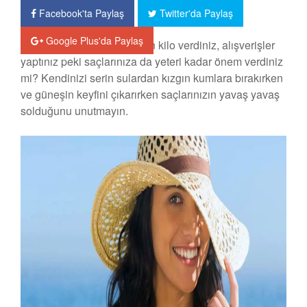
Facebook'ta Paylaş
Twitter'da Paylaş
Google Plus'da Paylaş
Yaza fit ve güzel girmek için kilo verdiniz, alışverişler
yaptınız peki saçlarınıza da yeteri kadar önem verdiniz
mi? Kendinizi serin sulardan kızgın kumlara bırakırken
ve güneşin keyfini çıkarırken saçlarınızın yavaş yavaş
solduğunu unutmayın.