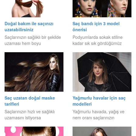
Doğal bakım ile saçınızı
Saç bandı için 3 model
uzatabilirsiniz
önerisi
Saçlarınızın sağlıklı bir şekilde
Podyumlarda sokak stiline
uzaması hem boyu
kadar sık sık gördüğümüz
Saç uzatan doğal maske
Yağmurlu havalar için saç
tarifleri
modelleri
Saçlarınızın hızlı ve sağlıklı
Yağmurlu havada, yağış ve
uzamasını istiyorsa
nem oranı saçlarınızın