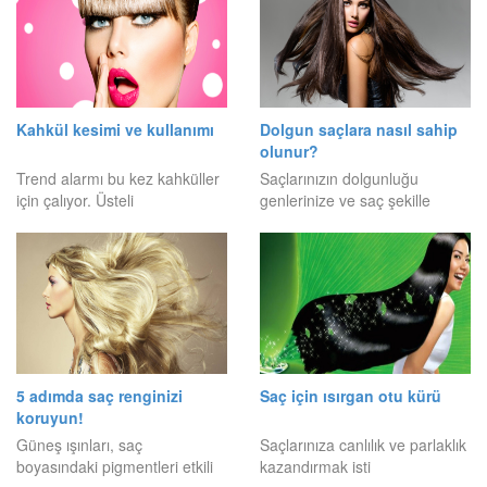
Kahkül kesimi ve kullanımı
Dolgun saçlara nasıl sahip
olunur?
Trend alarmı bu kez kahküller
Saçlarınızın dolgunluğu
için çalıyor. Üsteli
genlerinize ve saç şekille
5 adımda saç renginizi
Saç için ısırgan otu kürü
koruyun!
Güneş ışınları, saç
Saçlarınıza canlılık ve parlaklık
boyasındaki pigmentleri etkili
kazandırmak isti