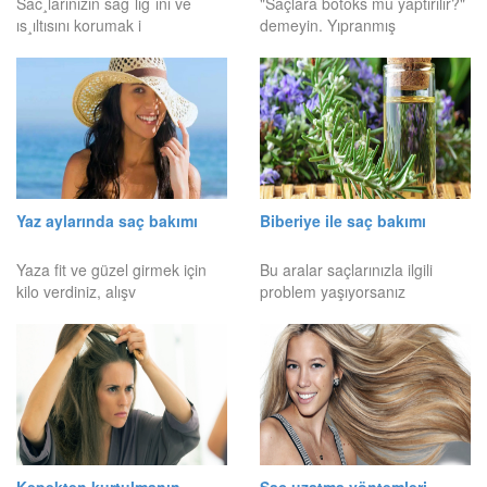
Sac¸larınızın sagˆlıgˆını ve
"Saçlara botoks mu yaptırılır?"
ıs¸ıltısını korumak i
demeyin. Yıpranmış
Yaz aylarında saç bakımı
Biberiye ile saç bakımı
Yaza fit ve güzel girmek için
Bu aralar saçlarınızla ilgili
kilo verdiniz, alışv
problem yaşıyorsanız