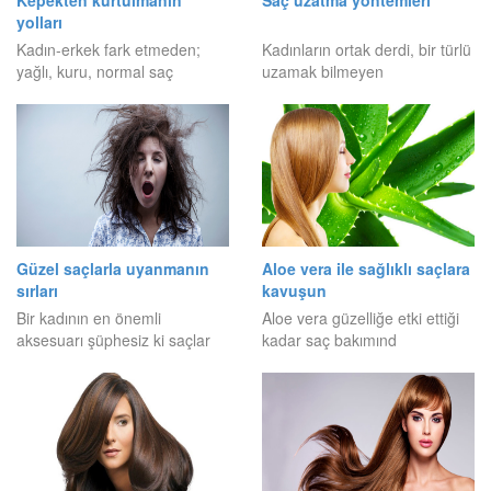
Kepekten kurtulmanın
Saç uzatma yöntemleri
yolları
Kadın-erkek fark etmeden;
Kadınların ortak derdi, bir türlü
yağlı, kuru, normal saç
uzamak bilmeyen
Güzel saçlarla uyanmanın
Aloe vera ile sağlıklı saçlara
sırları
kavuşun
Bir kadının en önemli
Aloe vera güzelliğe etki ettiği
aksesuarı şüphesiz ki saçlar
kadar saç bakımınd